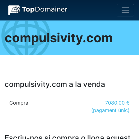
compulsivity.com
compulsivity.com a la venda
Compra
7080.00 €
(pagament únic)
Escriu-nos si compra o lloga aquest